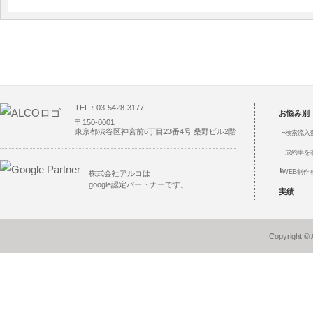
TEL：03-5428-3177
お悩み別
〒150-0001
東京都渋谷区神宮前6丁目23番4号 桑野ビル2階
┗
検索流入
┗
成約率を
┗
WEB制作
株式会社アルコは
google認定パートナーです。
実績
Copyright © 