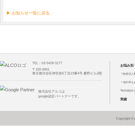
▶ お知らせ一覧に戻る
TEL：03-5428-3177
お悩み別
〒150-0001
東京都渋谷区神宮前6丁目23番4号 桑野ビル2階
┗
検索流入
┗
成約率を
┗
WEB制作
株式会社アルコは
google認定パートナーです。
実績
Copyright © 