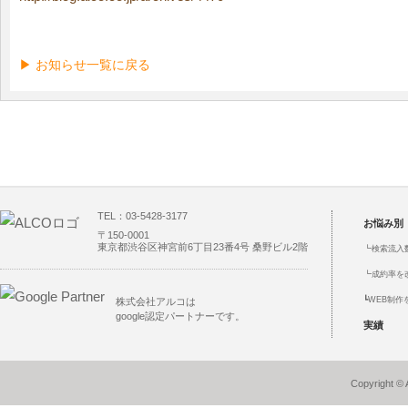
▶ お知らせ一覧に戻る
TEL：03-5428-3177
お悩み別
〒150-0001
東京都渋谷区神宮前6丁目23番4号 桑野ビル2階
┗
検索流入
┗
成約率を
┗
WEB制作
株式会社アルコは
google認定パートナーです。
実績
Copyright © 